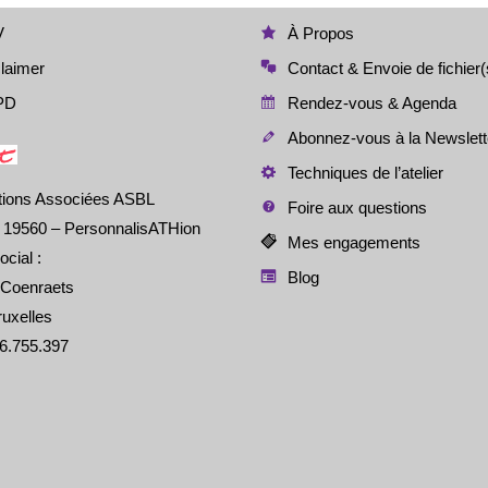
V
À Propos
laimer
Contact & Envoie de fichier(
PD
Rendez-vous & Agenda
Abonnez-vous à la Newslett
Techniques de l’atelier
tions Associées ASBL
Foire aux questions
é 19560 – PersonnalisATHion
Mes engagements
ocial :
Blog
 Coenraets
uxelles
6.755.397