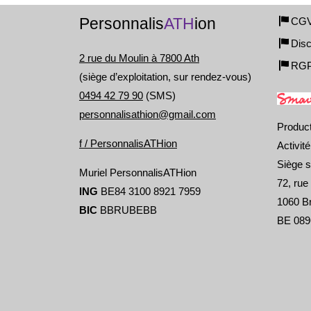
Personnalis
ATH
ion
CG
Disc
2 rue du Moulin à 7800 Ath
RG
(siège d’exploitation, sur rendez-vous)
0494 42 79 90
(SMS)
personnalisathion@gmail.com
Produc
f / PersonnalisATHion
Activit
Siège s
Muriel PersonnalisATHion
72, rue
ING
BE84 3100 8921 7959
1060 Br
BIC
BBRUBEBB
BE 089