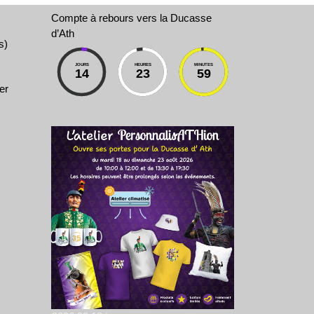
Compte à rebours vers la Ducasse
d’Ath
s)
JOURS
HEURES
MINUTES
14
23
59
er