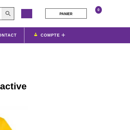
0
PANIER
PANIER
tshirt
gold
mode
ONTACT
COMPTE
ducasse
active
personnalisathion
active