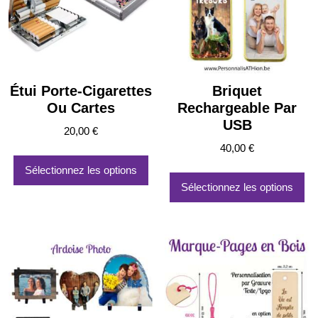
choisies
sur
la
page
du
produit
Étui Porte-Cigarettes
Briquet
Ou Cartes
Rechargeable Par
USB
20,00
€
40,00
€
Ce
Sélectionnez les options
pro
Sélectionnez les options
a
plu
var
Le
op
pe
êtr
ch