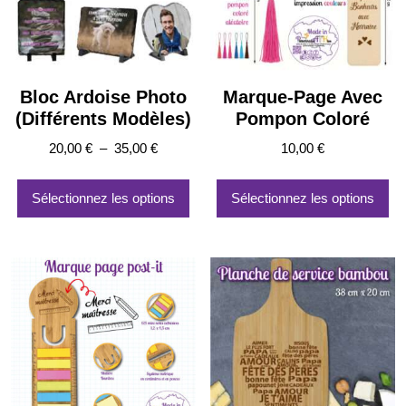
su
la
pa
du
pro
Bloc Ardoise Photo
Marque-Page Avec
(Différents Modèles)
Pompon Coloré
Plage
20,00
€
–
35,00
€
10,00
€
de
Ce
prix :
produit
Sélectionnez les options
Sélectionnez les options
20,00 €
a
à
plusieurs
35,00 €
variations.
Les
options
peuvent
être
choisies
sur
la