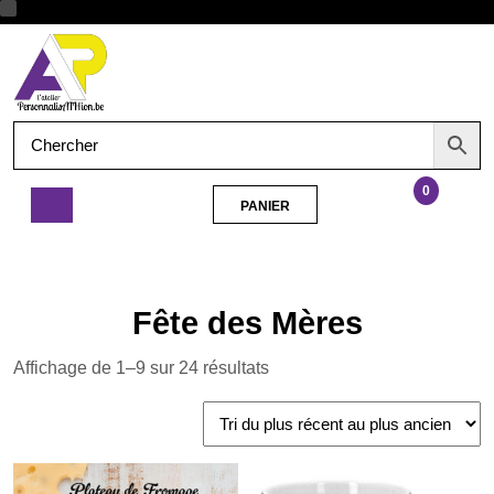
Aller
Ouvrir
au
contenu
le
menu
0
PANIER
PANIER
Plateau
de
fromages
Fête des Mères
Trié
Affichage de 1–9 sur 24 résultats
du
plus
récent
au