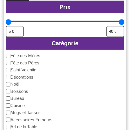
Prix
Catégorie
Catégorie
Fête des Mères
Fête des Pères
Saint-Valentin
Décorations
Noël
Boissons
Bureau
Cuisine
Mugs et Tasses
Accessoires Fumeurs
Art de la Table