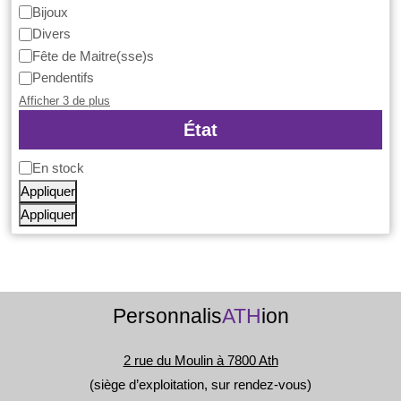
Bijoux
Divers
Fête de Maitre(sse)s
Pendentifs
Afficher 3 de plus
État
Disponibilité
En stock
Appliquer
Appliquer
Personnalis
ATH
ion
2 rue du Moulin à 7800 Ath
(siège d’exploitation, sur rendez-vous)