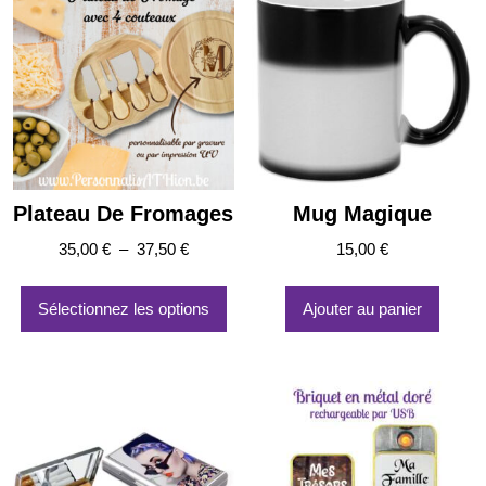
plus
ancien
Plateau De Fromages
Mug Magique
Plage
35,00
€
–
37,50
€
15,00
€
de
Ce
prix :
produit
Sélectionnez les options
Ajouter au panier
35,00 €
a
à
plusieurs
37,50 €
variations.
Les
options
peuvent
être