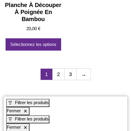
Planche À Découper
À Poignée En
Bambou
20,00
€
Sélectionnez les options
1
2
3
→
Filtrer les produits
Fermer
Filtrer les produits
Fermer