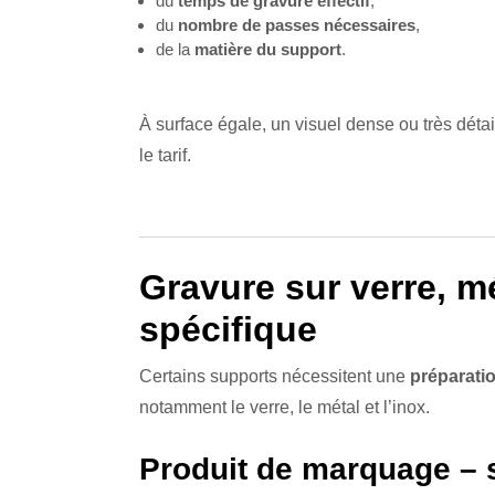
du
temps de gravure effectif
,
du
nombre de passes nécessaires
,
de la
matière du support
.
À surface égale, un visuel dense ou très déta
le tarif.
Gravure sur verre, mé
spécifique
Certains supports nécessitent une
préparati
notamment le verre, le métal et l’inox.
Produit de marquage –