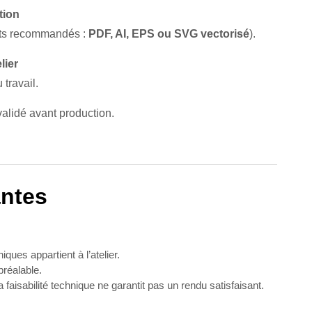
tion
ats recommandés :
PDF, AI, EPS ou SVG vectorisé
).
lier
 travail.
alidé avant production.
antes
ques appartient à l’atelier.
réalable.
faisabilité technique ne garantit pas un rendu satisfaisant.