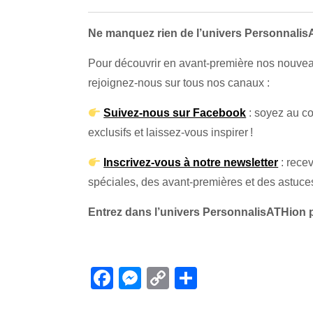
Ne manquez rien de l’univers Personnalis
Pour découvrir en avant-première nos nouveau
rejoignez-nous sur tous nos canaux :
Suivez-nous sur Facebook
: soyez au co
exclusifs et laissez-vous inspirer !
Inscrivez-vous à notre newsletter
: recev
spéciales, des avant-premières et des astuce
Entrez dans l’univers PersonnalisATHion 
F
M
C
P
F
M
C
a
e
o
ar
a
e
o