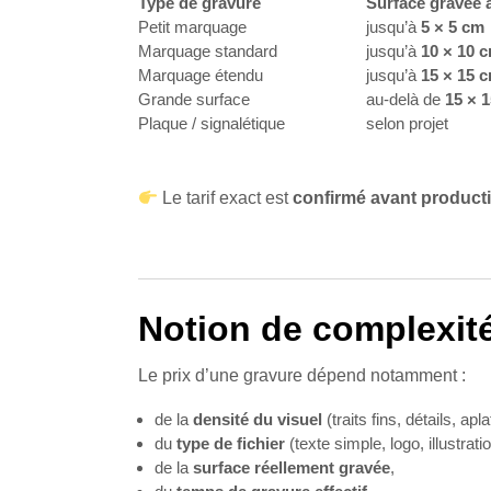
Type de gravure
Surface gravée 
Petit marquage
jusqu’à
5 × 5 cm
Marquage standard
jusqu’à
10 × 10 
Marquage étendu
jusqu’à
15 × 15 
Grande surface
au-delà de
15 × 
Plaque / signalétique
selon projet
Le tarif exact est
confirmé avant product
Notion de complexit
Le prix d’une gravure dépend notamment :
de la
densité du visuel
(traits fins, détails, apla
du
type de fichier
(texte simple, logo, illustratio
de la
surface réellement gravée
,