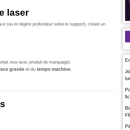
e laser
ace (ou en légère profondeur selon le support), créant un
En
étal, inox avec produit de marquage).
face gravée
et du
temps machine
.
Jo
lu
Po
fi
es
Bi
Fê
Pé