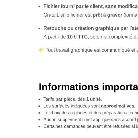
Fichier fourni par le client, sans modifica
Gratuit, si le fichier est
prêt à graver
(form
Retouche ou création graphique par l’ate
À partir de
10 € TTC
, selon la complexité du
Tout travail graphique est communiqué et v
Informations import
Tarifs
par pièce
, dès
1 unité
.
Les surfaces indiquées sont
approximatives
.
Le choix des réglages et des préparations techni
Aucun supplément n’est appliqué sans accord p
Certaines demandes peuvent être refusées si la 