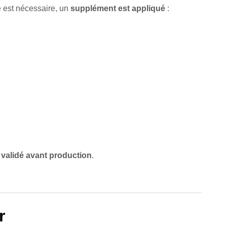
e est nécessaire, un
supplément est appliqué
:
validé avant production
.
r