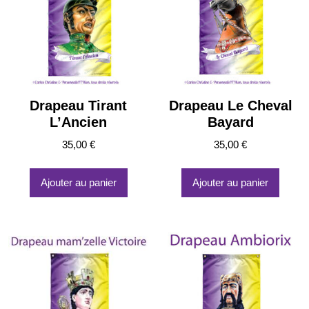
plus
ancien
Drapeau Tirant
Drapeau Le Cheval
L’Ancien
Bayard
35,00
€
35,00
€
Ajouter au panier
Ajouter au panier