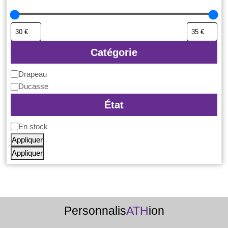
Catégorie
Catégorie
Drapeau
Ducasse
État
Disponibilité
En stock
Appliquer
Appliquer
Personnalis
ATH
ion