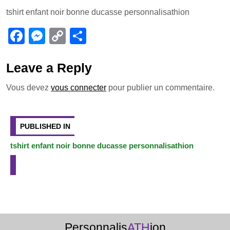
a
e
o
ar
tshirt enfant noir bonne ducasse personnalisathion
c
ss
p
ta
e
e
y
g
F
M
C
P
b
n
Li
er
a
e
o
ar
o
g
n
c
ss
p
ta
Leave a Reply
o
er
k
e
e
y
g
Vous devez
vous connecter
pour publier un commentaire.
k
b
n
Li
er
Navigation
o
g
n
de
PUBLISHED IN
o
er
k
l’article
tshirt enfant noir bonne ducasse personnalisathion
k
Personnalis
ATH
ion