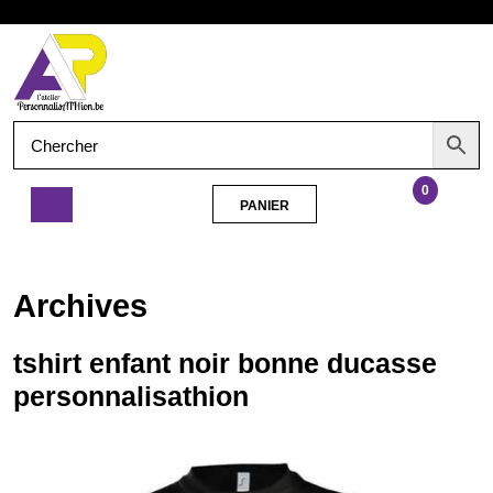
Aller
Ouvrir
au
contenu
le
menu
0
PANIER
PANIER
tshirt
enfant
noir
Archives
bonne
ducasse
personnalisathion
tshirt enfant noir bonne ducasse
personnalisathion