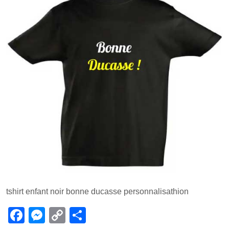
tshirt enfant noir bonne ducasse personnalisathion
F
M
C
P