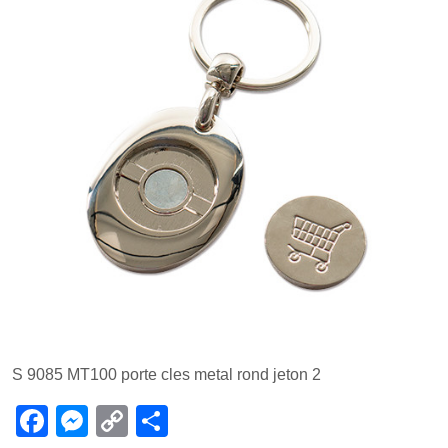
S 9085 MT100 porte cles metal rond jeton 2
F
M
C
P