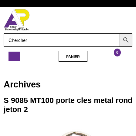
Aller
Ouvrir
au
contenu
le
menu
0
PANIER
PANIER
S
9085
MT100
Archives
porte
cles
metal
S 9085 MT100 porte cles metal rond
rond
jeton 2
jeton
2