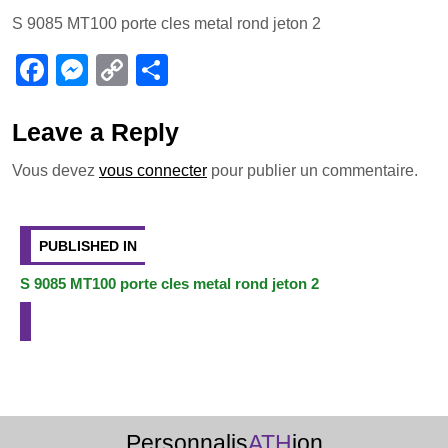
a
e
o
ar
S 9085 MT100 porte cles metal rond jeton 2
c
ss
p
ta
e
e
y
g
F
M
C
P
b
n
Li
er
a
e
o
ar
o
g
n
c
ss
p
ta
Leave a Reply
o
er
k
e
e
y
g
Vous devez
vous connecter
pour publier un commentaire.
k
b
n
Li
er
Navigation
o
g
n
de
PUBLISHED IN
o
er
k
l’article
S 9085 MT100 porte cles metal rond jeton 2
k
Personnalis
ATH
ion