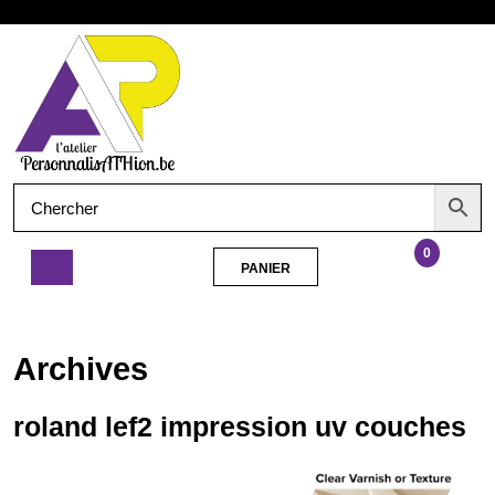
Aller
Ouvrir
au
contenu
le
menu
0
PANIER
PANIER
roland
lef2
impression
Archives
uv
couches
roland lef2 impression uv couches