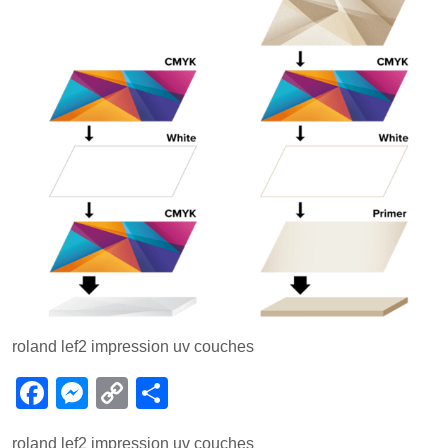
roland lef2 impression uv couches
F
M
C
P
a
e
o
ar
roland lef2 impression uv couches