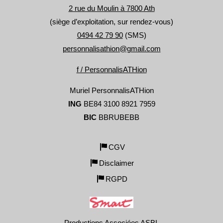
2 rue du Moulin à 7800 Ath
(siège d’exploitation, sur rendez-vous)
0494 42 79 90
(SMS)
personnalisathion@gmail.com
f / PersonnalisATHion
Muriel PersonnalisATHion
ING
BE84 3100 8921 7959
BIC
BBRUBEBB
CGV
Disclaimer
RGPD
Productions Associées ASBL