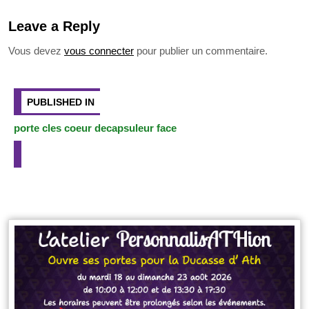
b
a
n
e
Li
o
er
ar
o
c
g
ss
n
p
ta
Leave a Reply
o
e
er
e
k
y
g
Vous devez
vous connecter
pour publier un commentaire.
k
b
n
Li
er
Navigation
o
g
n
de
PUBLISHED IN
l’article
o
er
k
porte cles coeur decapsuleur face
k