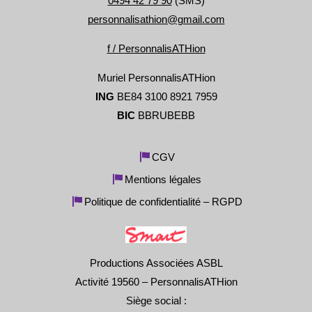
0494 42 79 90
(SMS)
personnalisathion@gmail.com
f / PersonnalisATHion
Muriel PersonnalisATHion
ING
BE84 3100 8921 7959
BIC
BBRUBEBB
CGV
Mentions légales
Politique de confidentialité – RGPD
Productions Associées ASBL
Activité 19560 – PersonnalisATHion
Siège social :