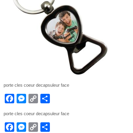
porte cles coeur decapsuleur face
F
M
C
P
a
e
o
ar
porte cles coeur decapsuleur face
c
ss
p
ta
e
F
e
M
y
C
g
P