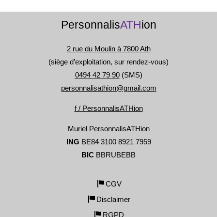
Personnalis
ATH
ion
2 rue du Moulin à 7800 Ath
(siège d’exploitation, sur rendez-vous)
0494 42 79 90
(SMS)
personnalisathion@gmail.com
f / PersonnalisATHion
Muriel PersonnalisATHion
ING
BE84 3100 8921 7959
BIC
BBRUBEBB
CGV
Disclaimer
RGPD