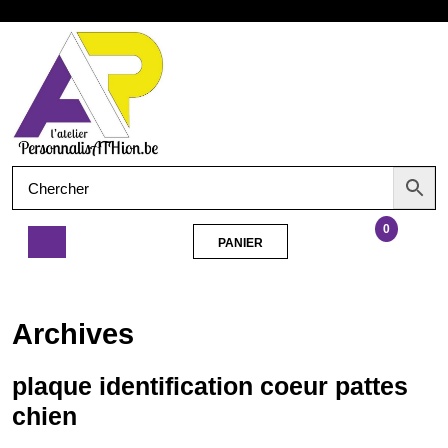
Aller
Ouvrir
au
contenu
le
menu
0
PANIER
PANIER
plaque
identification
coeur
Archives
pattes
chien
plaque identification coeur pattes
chien