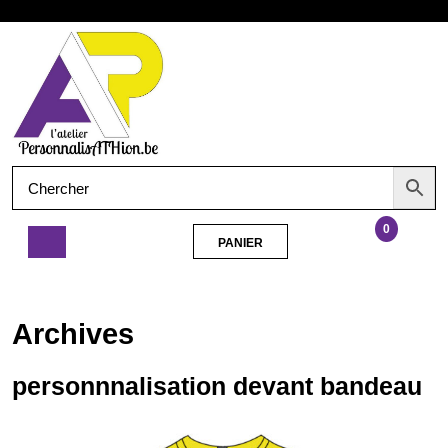
Aller
Ouvrir
au
contenu
le
menu
0
PANIER
PANIER
personnnalisation
devant
bandeau
Archives
personnnalisation devant bandeau