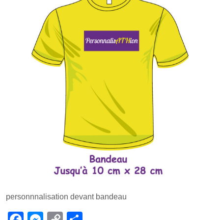
personnnalisation devant bandeau
F
M
C
P