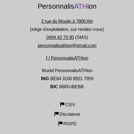
Personnalis
ATH
ion
2 rue du Moulin à 7800 Ath
(siège d’exploitation, sur rendez-vous)
0494 42 79 90
(SMS)
personnalisathion@gmail.com
f / PersonnalisATHion
Muriel PersonnalisATHion
ING
BE84 3100 8921 7959
BIC
BBRUBEBB
CGV
Disclaimer
RGPD