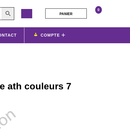
0
PANIER
PANIER
personnalisathion
ducasse
ath
ONTACT
COMPTE
couleurs
7
geants
e ath couleurs 7