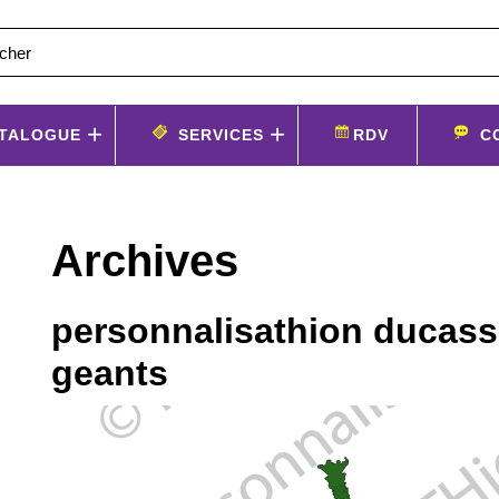
TALOGUE
SERVICES
RDV
C
Archives
personnalisathion ducass
geants