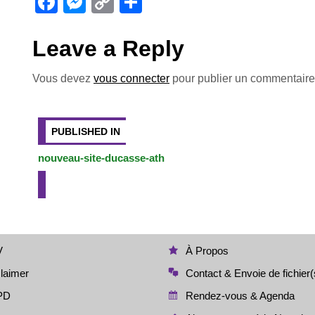
F
M
C
P
a
e
o
ar
c
ss
p
ta
Leave a Reply
e
e
y
g
Vous devez
vous connecter
pour publier un commentaire
b
n
Li
er
Navigation
o
g
n
o
er
k
de
PUBLISHED IN
k
nouveau-site-ducasse-ath
l’article
V
À Propos
laimer
Contact & Envoie de fichier(
PD
Rendez-vous & Agenda