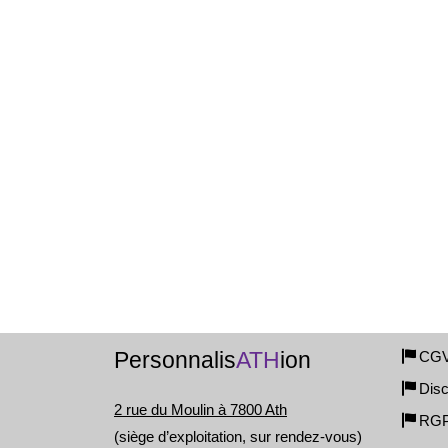
Personnalis
ATH
ion
CG
Disc
2 rue du Moulin à 7800 Ath
RG
(siège d’exploitation, sur rendez-vous)