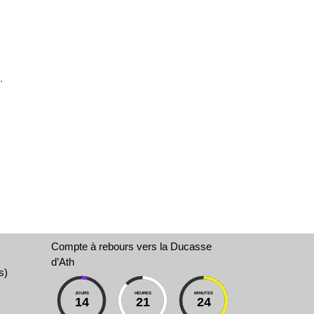
.
Compte à rebours vers la Ducasse
d’Ath
s)
JOURS
HEURES
MINUTES
14
21
24