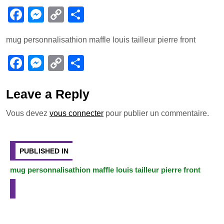
F
M
C
P
a
e
o
ar
mug personnalisathion maffle louis tailleur pierre front
c
ss
p
ta
e
e
y
g
F
M
C
P
b
n
Li
er
a
e
o
ar
o
g
n
c
ss
p
ta
Leave a Reply
o
er
k
e
e
y
g
Vous devez
vous connecter
pour publier un commentaire.
k
b
n
Li
er
Navigation
o
g
n
de
PUBLISHED IN
o
er
k
l’article
mug personnalisathion maffle louis tailleur pierre front
k