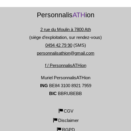
Personnalis
ATH
ion
2 rue du Moulin à 7800 Ath
(siège d’exploitation, sur rendez-vous)
0494 42 79 90
(SMS)
personnalisathion@gmail.com
f / PersonnalisATHion
Muriel PersonnalisATHion
ING
BE84 3100 8921 7959
BIC
BBRUBEBB
CGV
Disclaimer
RGPD