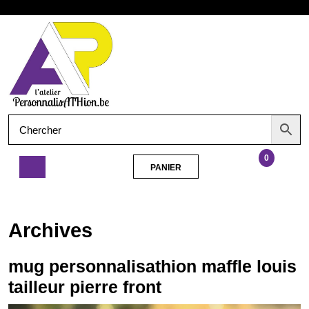
Aller
Ouvrir
au
contenu
le
menu
0
PANIER
PANIER
mug
personnalisathion
maffle
Archives
louis
tailleur
pierre
mug personnalisathion maffle louis
front
tailleur pierre front