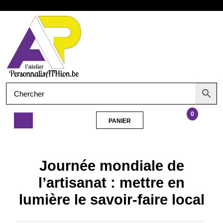
Aller
Ouvrir
au
contenu
le
menu
0
PANIER
PANIER
Journée
mondiale
de
Journée mondiale de
l’artisanat
:
l’artisanat : mettre en
mettre
lumière le savoir-faire local
en
lumière
le