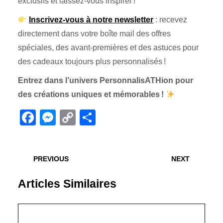
exclusifs et laissez-vous inspirer !
Inscrivez-vous à notre newsletter
: recevez
directement dans votre boîte mail des offres
spéciales, des avant-premières et des astuces pour
des cadeaux toujours plus personnalisés !
Entrez dans l’univers PersonnalisATHion pour
des créations uniques et mémorables !
F
M
C
P
a
e
o
ar
Navigation
c
ss
p
ta
de
Post
Proch
PREVIOUS
NEXT
e
e
y
g
précédent:
articl
l’article
b
n
Li
er
Articles Similaires
o
g
n
o
er
k