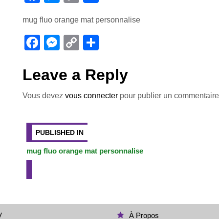
a
e
o
ar
mug fluo orange mat personnalise
c
ss
p
ta
e
e
y
g
F
M
C
P
b
n
Li
er
a
e
o
ar
o
g
n
c
ss
p
ta
Leave a Reply
o
er
k
e
e
y
g
Vous devez
vous connecter
pour publier un commentaire
k
b
n
Li
er
Navigation
o
g
n
o
er
k
de
PUBLISHED IN
k
mug fluo orange mat personnalise
l’article
V
À Propos