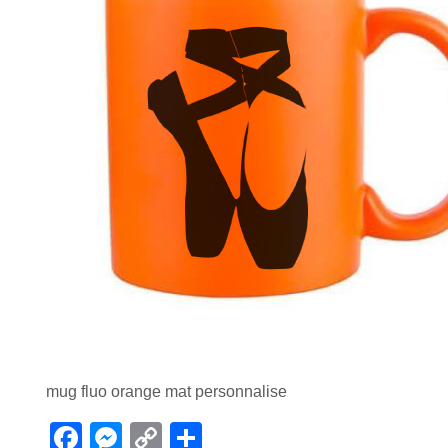
mug fluo orange mat personnalise
F
M
C
P