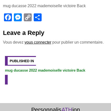
a
e
o
ar
mug ducasse 2022 mademoiselle victoire Back
c
ss
p
ta
e
e
y
g
F
M
C
P
b
n
Li
er
a
e
o
ar
o
g
n
c
ss
p
ta
Leave a Reply
o
er
k
e
e
y
g
Vous devez
vous connecter
pour publier un commentaire.
k
b
n
Li
er
Navigation
o
g
n
de
PUBLISHED IN
o
er
k
l’article
mug ducasse 2022 mademoiselle victoire Back
k
Personnalis
ATH
ion