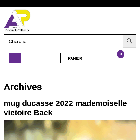
Aller
Ouvrir
au
contenu
le
menu
0
PANIER
PANIER
mug
ducasse
2022
Archives
mademoiselle
victoire
Back
mug ducasse 2022 mademoiselle
victoire Back