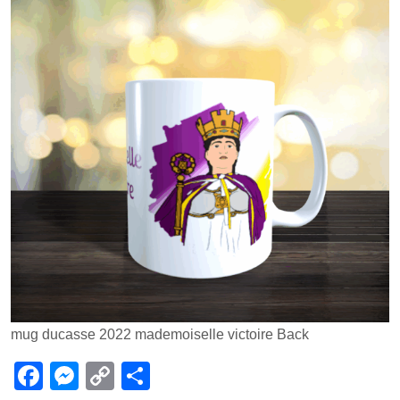
mug ducasse 2022 mademoiselle victoire Back
F
M
C
P