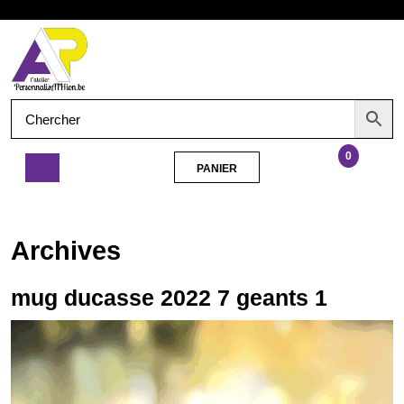
Aller
Ouvrir
au
contenu
le
menu
0
PANIER
PANIER
mug
ducasse
2022
Archives
7
geants
1
mug ducasse 2022 7 geants 1