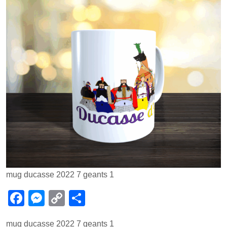
mug ducasse 2022 7 geants 1
F
M
C
P
a
e
o
ar
mug ducasse 2022 7 geants 1