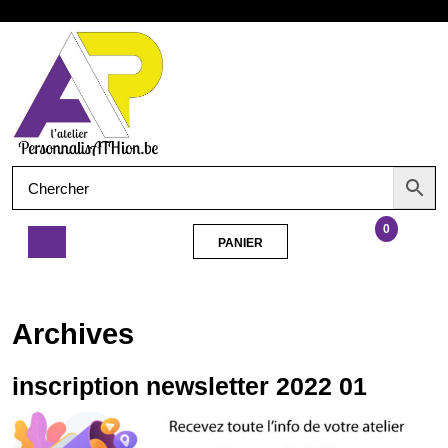
Aller
Ouvrir
au
contenu
le
menu
0
PANIER
PANIER
inscription
newsletter
2022
Archives
01
inscription newsletter 2022 01