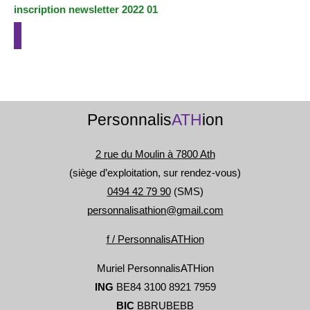
l’article
inscription newsletter 2022 01
k
Personnalis
ATH
ion
2 rue du Moulin à 7800 Ath
(siège d’exploitation, sur rendez-vous)
0494 42 79 90
(SMS)
personnalisathion@gmail.com
f / PersonnalisATHion
Muriel PersonnalisATHion
ING
BE84 3100 8921 7959
BIC
BBRUBEBB