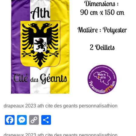
drapeaux 2023 ath cite des geants personnalisathion
F
M
C
P
a
e
o
ar
drapeaux 2023 ath cite des geants personnalisathion