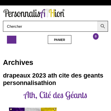
Aller
Ouvrir
au
contenu
le
menu
0
PANIER
PANIER
drapeaux
2023
ath
Archives
cite
des
geants
drapeaux 2023 ath cite des geants
personnalisathion
personnalisathion