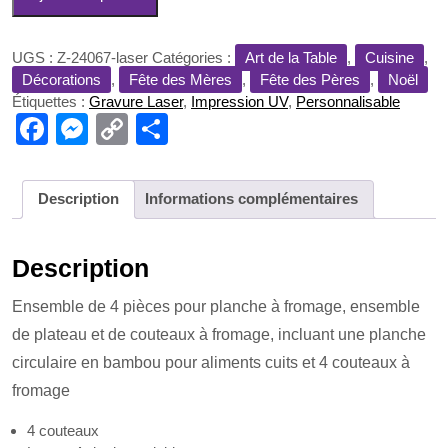
de
Plateau
de
UGS :
Z-24067-laser
Catégories :
Art de la Table
,
Cuisine
,
fromages
Décorations
,
Fête des Mères
,
Fête des Pères
,
Noël
Étiquettes :
Gravure Laser
,
Impression UV
,
Personnalisable
F
M
C
P
a
e
o
ar
c
ss
p
ta
Description
Informations complémentaires
e
e
y
g
b
n
Li
er
Description
o
g
n
Ensemble de 4 pièces pour planche à fromage, ensemble
o
er
k
de plateau et de couteaux à fromage, incluant une planche
k
circulaire en bambou pour aliments cuits et 4 couteaux à
fromage
4 couteaux