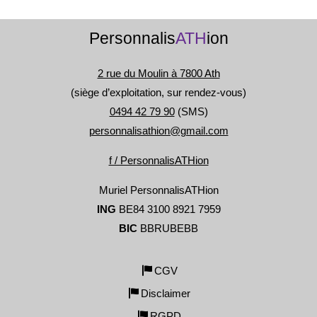
Personnalis
ATH
ion
2 rue du Moulin à 7800 Ath
(siège d’exploitation, sur rendez-vous)
0494 42 79 90
(SMS)
personnalisathion@gmail.com
f / PersonnalisATHion
Muriel PersonnalisATHion
ING
BE84 3100 8921 7959
BIC
BBRUBEBB
CGV
Disclaimer
RGPD