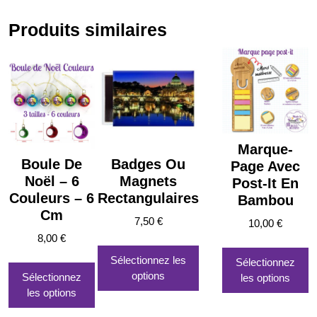
Produits similaires
Marque-
Boule De
Badges Ou
Page Avec
Noël – 6
Magnets
Post-It En
Couleurs – 6
Rectangulaires
Bambou
Cm
7,50
€
10,00
€
8,00
€
Ce
produit
Ce
Sélectionnez les
Sélectionnez
a
produit
options
Sélectionnez
les options
plusieurs
a
les options
variations.
plusieurs