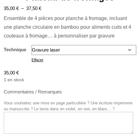
Plage
35,00
€
–
37,50
€
de
Ensemble de 4 pièces pour planche à fromage, incluant
prix :
une planche circulaire en bambou pour aliments cuits et 4
35,00 €
couteaux à fromage… à personnaliser par gravure
à
Technique
37,50 €
Effacer
35,00
€
1 en stock
Commentaires / Remarques
Vous souhaitez une mise en page particulière ? Une écriture imprimerie
ou manuscrite ? Le texte dans en violet, en noir, en blanc... ?