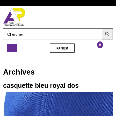
Aller
Ouvrir
au
contenu
le
menu
0
PANIER
PANIER
casquette
bleu
royal
Archives
dos
casquette bleu royal dos