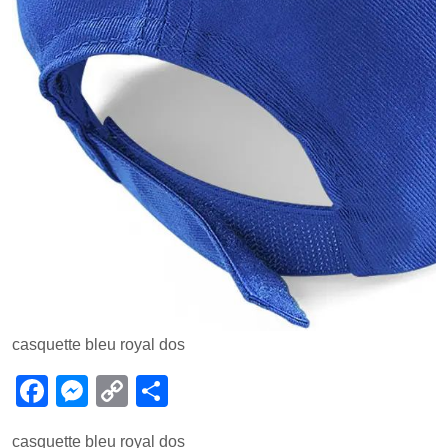
casquette bleu royal dos
F
M
C
P
a
e
o
ar
casquette bleu royal dos