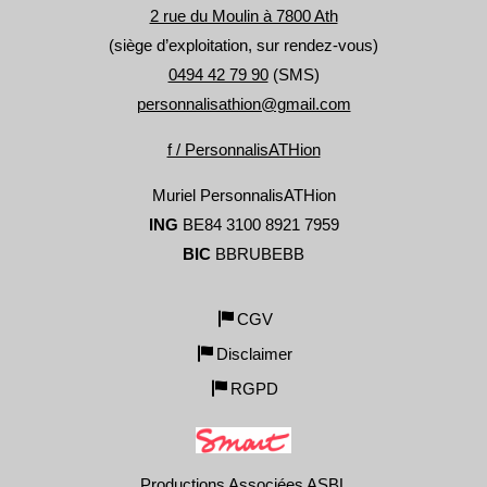
2 rue du Moulin à 7800 Ath
(siège d’exploitation, sur rendez-vous)
0494 42 79 90
(SMS)
personnalisathion@gmail.com
f / PersonnalisATHion
Muriel PersonnalisATHion
ING
BE84 3100 8921 7959
BIC
BBRUBEBB
CGV
Disclaimer
RGPD
Productions Associées ASBL