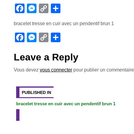
F
M
C
P
a
e
o
ar
bracelet tresse en cuir avec un pendentif brun 1
c
ss
p
ta
e
e
y
g
F
M
C
P
b
n
Li
er
a
e
o
ar
o
g
n
c
ss
p
ta
Leave a Reply
o
er
k
e
e
y
g
Vous devez
vous connecter
pour publier un commentaire
k
b
n
Li
er
Navigation
o
g
n
o
er
k
de
PUBLISHED IN
k
bracelet tresse en cuir avec un pendentif brun 1
l’article