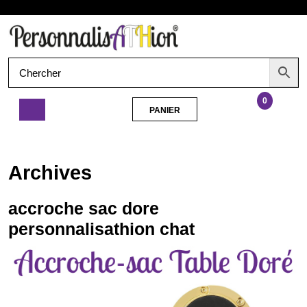
Aller
Ouvrir
au
contenu
le
menu
0
PANIER
PANIER
accroche
sac
dore
Archives
personnalisathion
chat
accroche sac dore
personnalisathion chat