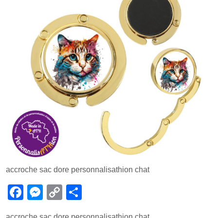
accroche sac dore personnalisathion chat
F
M
C
P
a
e
o
ar
accroche sac dore personnalisathion chat