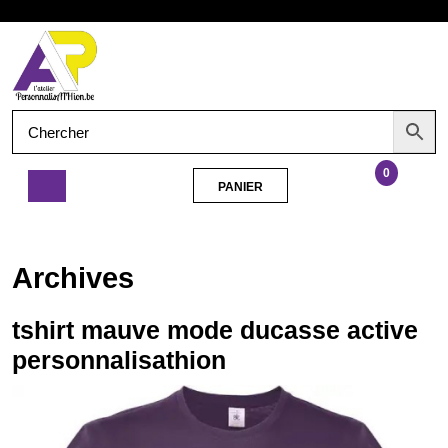
Aller
Ouvrir
au
contenu
le
menu
0
PANIER
PANIER
tshirt
mauve
mode
Archives
ducasse
active
personnalisathion
tshirt mauve mode ducasse active
personnalisathion