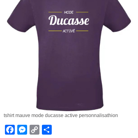
tshirt mauve mode ducasse active personnalisathion
F
M
C
P