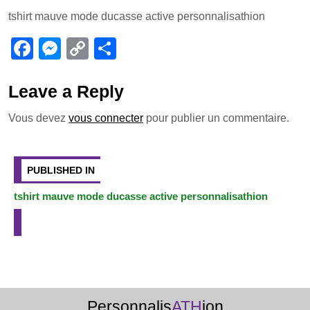
a
e
o
ar
tshirt mauve mode ducasse active personnalisathion
c
ss
p
ta
e
e
y
g
F
M
C
P
b
n
Li
er
a
e
o
ar
o
g
n
c
ss
p
ta
Leave a Reply
o
er
k
e
e
y
g
Vous devez
vous connecter
pour publier un commentaire.
k
b
n
Li
er
Navigation
o
g
n
de
PUBLISHED IN
o
er
k
l’article
tshirt mauve mode ducasse active personnalisathion
k
Personnalis
ATH
ion