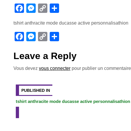
F
M
C
P
a
e
o
ar
tshirt anthracite mode ducasse active personnalisathion
c
ss
p
ta
e
e
y
g
F
M
C
P
b
n
Li
er
a
e
o
ar
o
g
n
c
ss
p
ta
Leave a Reply
o
er
k
e
e
y
g
Vous devez
vous connecter
pour publier un commentaire
k
b
n
Li
er
Navigation
o
g
n
o
er
k
de
PUBLISHED IN
k
tshirt anthracite mode ducasse active personnalisathion
l’article