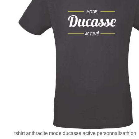
tshirt anthracite mode ducasse active personnalisathion