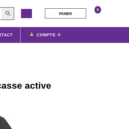
0
PANIER
PANIER
tshirt
anthracite
mode
NTACT
COMPTE
ducasse
active
personnalisathion
casse active