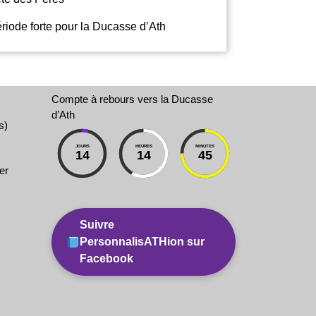
riode forte pour la Ducasse d’Ath
Compte à rebours vers la Ducasse
d’Ath
s)
JOURS
HEURES
MINUTES
14
14
45
er
Suivre
PersonnalisATHion sur
Facebook