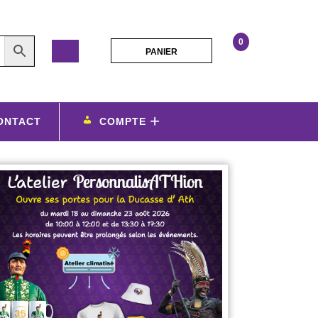
0
PANIER
PANIER
Mentions
légales
ONTACT
COMPTE