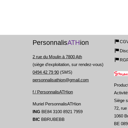
Personnalis
ATH
ion
CG
Disc
2 rue du Moulin à 7800 Ath
RG
(siège d’exploitation, sur rendez-vous)
0494 42 79 90
(SMS)
personnalisathion@gmail.com
Produc
f / PersonnalisATHion
Activit
Siège s
Muriel PersonnalisATHion
72, rue
ING
BE84 3100 8921 7959
1060 Br
BIC
BBRUBEBB
BE 089