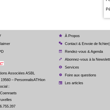
Pé
V
À Propos
laimer
Contact & Envoie de fichier(
PD
Rendez-vous & Agenda
Abonnez-vous à la Newslett
Services
tions Associées ASBL
Foire aux questions
é 19560 – PersonnalisATHion
Les articles
ocial :
 Coenraets
uxelles
6.755.397