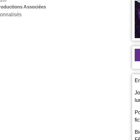
roductions Associées
sonnalisés
En
Jo
lu
Po
fi
Bi
Fê