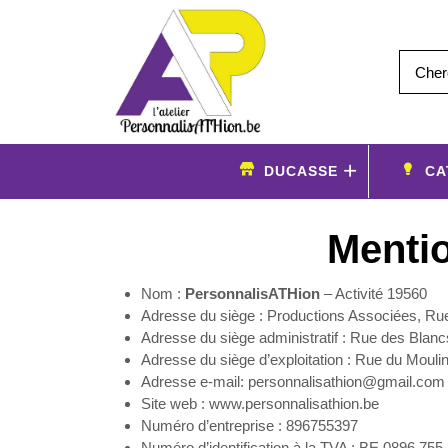
Aller
au
contenu
DUCASSE
CA
Mentio
Nom :
PersonnalisATHion
– Activité 19560
Adresse du siège : Productions Associées, Ru
Adresse du siège administratif : Rue des Bla
Adresse du siège d’exploitation : Rue du Mouli
Adresse e-mail: personnalisathion@gmail.com
Site web : www.personnalisathion.be
Numéro d’entreprise : 896755397
Numéro d’identification à la TVA : BE 0896.755