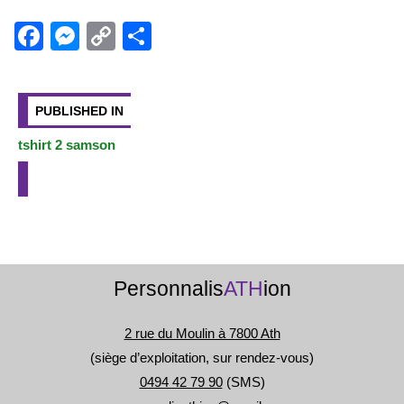
c
ss
p
ta
e
e
y
g
F
M
C
P
b
n
Li
er
a
e
o
ar
Navigation
o
g
n
c
ss
p
ta
de
PUBLISHED IN
o
er
k
e
e
y
g
l’article
k
b
n
Li
er
tshirt 2 samson
o
g
n
o
er
k
k
Personnalis
ATH
ion
2 rue du Moulin à 7800 Ath
(siège d’exploitation, sur rendez-vous)
0494 42 79 90
(SMS)