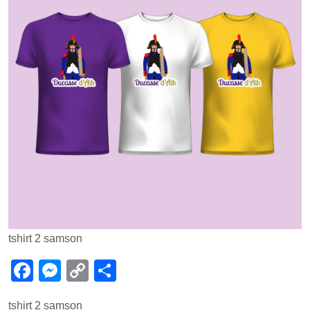
tshirt 2 samson
F
M
C
P
a
e
o
ar
tshirt 2 samson