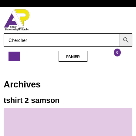
Aller
Ouvrir
au
contenu
le
menu
0
PANIER
PANIER
tshirt
2
samson
Archives
tshirt 2 samson