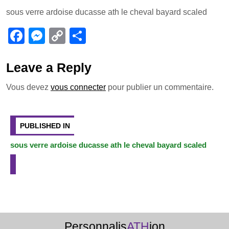
a
e
o
ar
sous verre ardoise ducasse ath le cheval bayard scaled
c
ss
p
ta
e
e
y
g
F
M
C
P
b
n
Li
er
a
e
o
ar
o
g
n
c
ss
p
ta
Leave a Reply
o
er
k
e
e
y
g
Vous devez
vous connecter
pour publier un commentaire.
k
b
n
Li
er
Navigation
o
g
n
de
PUBLISHED IN
o
er
k
l’article
sous verre ardoise ducasse ath le cheval bayard scaled
k
Personnalis
ATH
ion