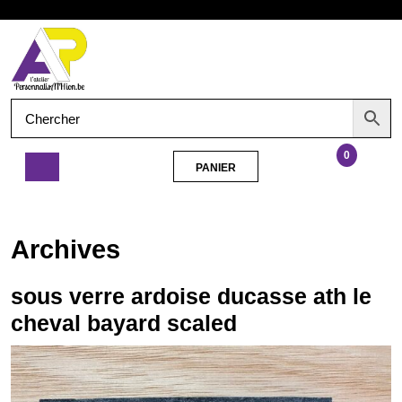
Aller
Ouvrir
au
contenu
le
menu
0
PANIER
PANIER
sous
verre
ardoise
Archives
ducasse
ath
le
sous verre ardoise ducasse ath le
cheval
cheval bayard scaled
bayard
scaled