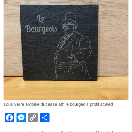
sous verre ardoise ducasse ath le bourgeois profil scaled
F
M
C
P
a
e
o
ar