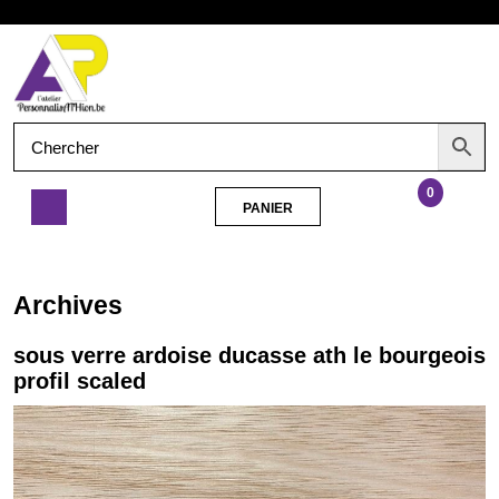
Aller
Ouvrir
au
contenu
le
menu
0
PANIER
PANIER
sous
verre
ardoise
Archives
ducasse
ath
sous verre ardoise ducasse ath le bourgeois
le
profil scaled
bourgeois
profil
scaled