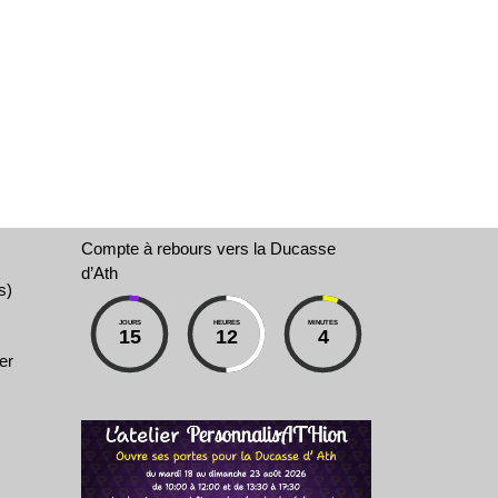
Compte à rebours vers la Ducasse
d’Ath
s)
JOURS
HEURES
MINUTES
15
12
4
er