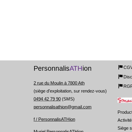
Personnalis
ATH
ion
CG
Disc
2 rue du Moulin à 7800 Ath
RG
(siège d’exploitation, sur rendez-vous)
0494 42 79 90
(SMS)
personnalisathion@gmail.com
Produc
f / PersonnalisATHion
Activit
Siège s
Muriel PersonnalisATHion