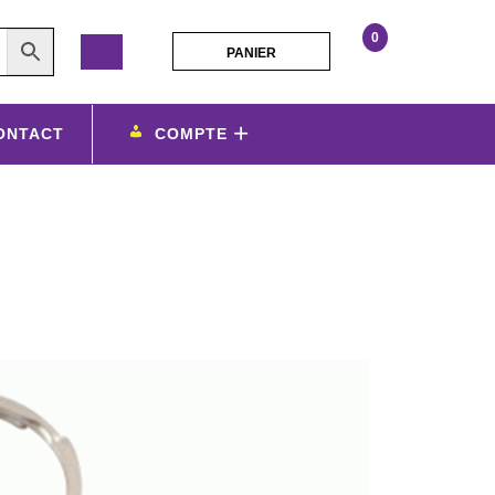
0
PANIER
PANIER
porte
cles
02
ONTACT
COMPTE