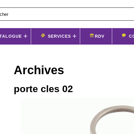
TALOGUE
SERVICES
RDV
C
Archives
porte cles 02