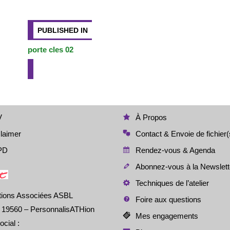
k
b
n
Li
er
Navigation
o
g
n
o
er
k
de
PUBLISHED IN
k
porte cles 02
l’article
V
À Propos
laimer
Contact & Envoie de fichier(
PD
Rendez-vous & Agenda
Abonnez-vous à la Newslett
Techniques de l’atelier
tions Associées ASBL
Foire aux questions
é 19560 – PersonnalisATHion
Mes engagements
ocial :