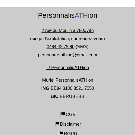
Personnalis
ATH
ion
2 rue du Moulin à 7800 Ath
(siège d’exploitation, sur rendez-vous)
0494 42 79 90
(SMS)
personnalisathion@gmail.com
f / PersonnalisATHion
Muriel PersonnalisATHion
ING
BE84 3100 8921 7959
BIC
BBRUBEBB
CGV
Disclaimer
RGPD