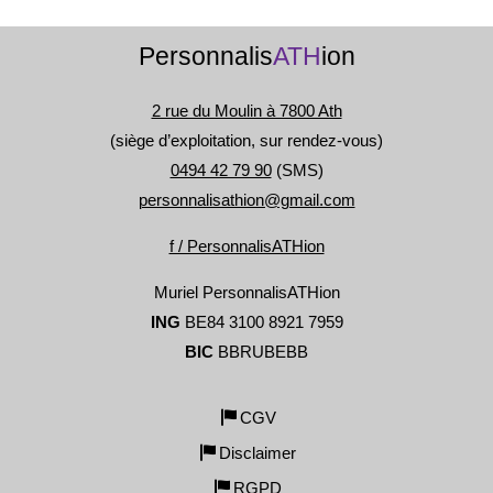
Personnalis
ATH
ion
2 rue du Moulin à 7800 Ath
(siège d’exploitation, sur rendez-vous)
0494 42 79 90
(SMS)
personnalisathion@gmail.com
f / PersonnalisATHion
Muriel PersonnalisATHion
ING
BE84 3100 8921 7959
BIC
BBRUBEBB
CGV
Disclaimer
RGPD