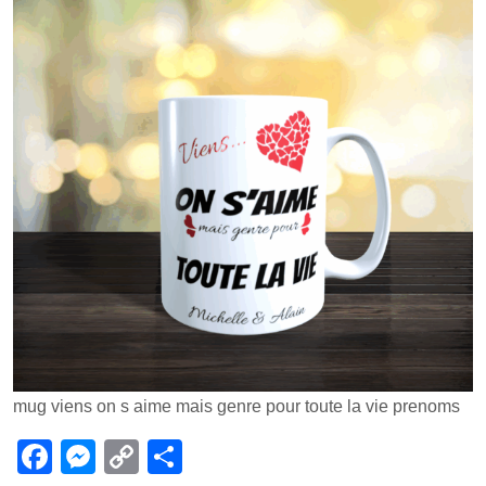
prenoms
mug viens on s aime mais genre pour toute la vie prenoms
F
M
C
P