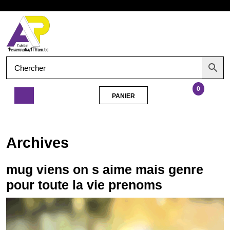
Aller
Ouvrir
au
contenu
le
menu
0
PANIER
PANIER
mug
viens
on
Archives
s
aime
mais
mug viens on s aime mais genre
genre
pour toute la vie prenoms
pour
toute
la
vie