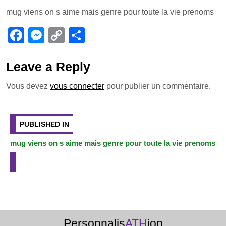
a
e
o
ar
mug viens on s aime mais genre pour toute la vie prenoms
c
ss
p
ta
e
e
y
g
F
M
C
P
b
n
Li
er
a
e
o
ar
o
g
n
c
ss
p
ta
Leave a Reply
o
er
k
e
e
y
g
Vous devez
vous connecter
pour publier un commentaire.
k
b
n
Li
er
Navigation
o
g
n
de
PUBLISHED IN
o
er
k
l’article
mug viens on s aime mais genre pour toute la vie prenoms
k
Personnalis
ATH
ion