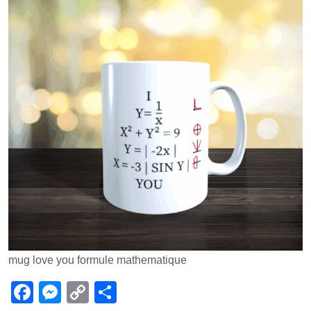
mug love you formule mathematique
F
M
C
P