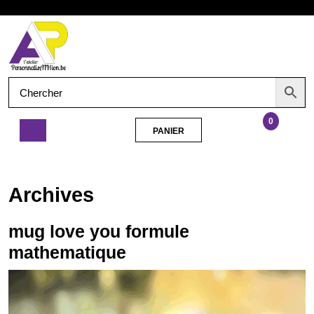
Aller
Ouvrir
au
contenu
le
menu
0
PANIER
PANIER
mug
love
you
Archives
formule
mathematique
mug love you formule
mathematique