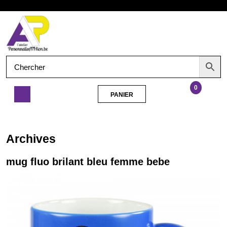
Aller
Ouvrir
au
contenu
le
menu
0
PANIER
PANIER
mug
fluo
brilant
Archives
bleu
femme
mug fluo brilant bleu femme bebe
bebe