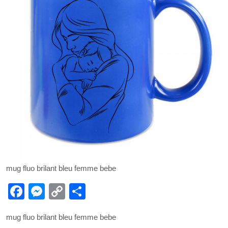
mug fluo brilant bleu femme bebe
F
M
C
P
a
e
o
ar
mug fluo brilant bleu femme bebe
c
ss
p
ta