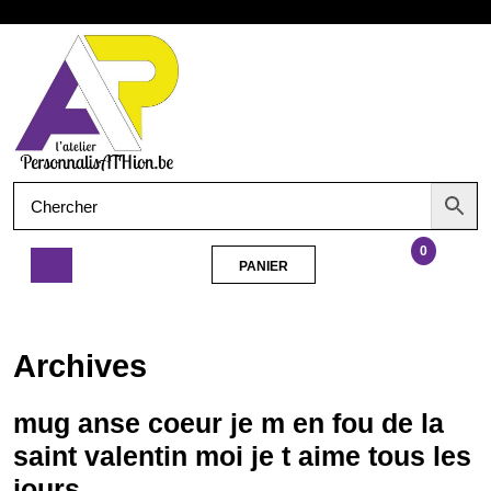
Aller
Ouvrir
au
contenu
le
menu
0
PANIER
PANIER
mug
anse
coeur
Archives
je
m
en
mug anse coeur je m en fou de la
fou
saint valentin moi je t aime tous les
de
jours
la