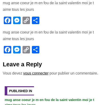
mug anse coeur je m en fou de la saint valentin moi je t
aime tous les jours
F
M
C
P
a
e
o
ar
mug anse coeur je m en fou de la saint valentin moi je t
c
ss
p
ta
aime tous les jours
e
e
y
g
F
M
C
P
b
n
Li
er
a
e
o
ar
o
g
n
c
ss
p
ta
Leave a Reply
o
er
k
e
e
y
g
k
Vous devez
vous connecter
pour publier un commentaire.
b
n
Li
er
Navigation
o
g
n
de
PUBLISHED IN
o
er
k
l’article
mug anse coeur je m en fou de la saint valentin moi je t
k
aime tous les jours