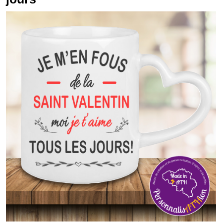
saint
valentin
moi
je
t
aime
tous
les
jours