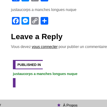
a
e
o
ar
justaucorps a manches longues nuque
c
ss
p
ta
e
e
y
g
F
M
C
P
b
n
Li
er
a
e
o
ar
o
g
n
c
ss
p
ta
Leave a Reply
o
er
k
e
e
y
g
Vous devez
vous connecter
pour publier un commentaire
k
b
n
Li
er
Navigation
o
g
n
o
er
k
de
PUBLISHED IN
k
justaucorps a manches longues nuque
l’article
V
À Propos