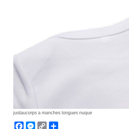
justaucorps a manches longues nuque
F
M
C
P