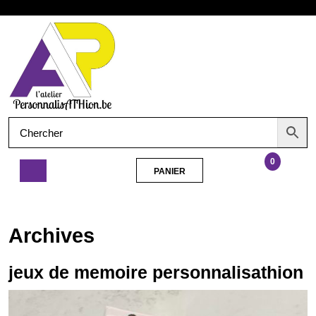
Aller
Ouvrir
au
contenu
le
menu
0
PANIER
PANIER
jeux
de
memoire
Archives
personnalisathion
jeux de memoire personnalisathion