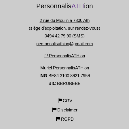
Personnalis
ATH
ion
2 rue du Moulin à 7800 Ath
(siège d’exploitation, sur rendez-vous)
0494 42 79 90
(SMS)
personnalisathion@gmail.com
f / PersonnalisATHion
Muriel PersonnalisATHion
ING
BE84 3100 8921 7959
BIC
BBRUBEBB
CGV
Disclaimer
RGPD