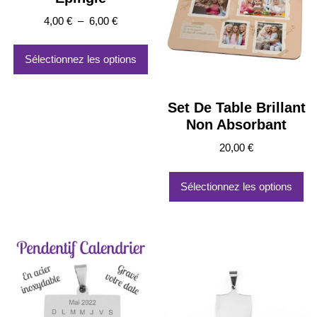
Plage
4,00
€
–
6,00
€
de
Ce
prix :
produit
Sélectionnez les options
4,00 €
a
à
plusieurs
6,00 €
variations.
Set De Table Brillant
Les
Non Absorbant
options
20,00
€
peuvent
être
choisies
Sélectionnez les options
sur
la
page
du
produit