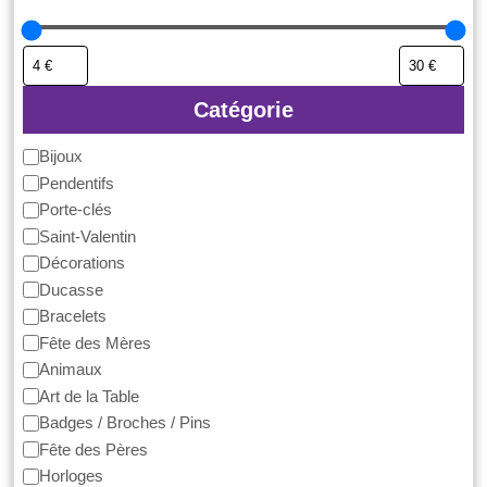
Catégorie
Catégorie
Bijoux
Pendentifs
Porte-clés
Saint-Valentin
Décorations
Ducasse
Bracelets
Fête des Mères
Animaux
Art de la Table
Badges / Broches / Pins
Fête des Pères
Horloges