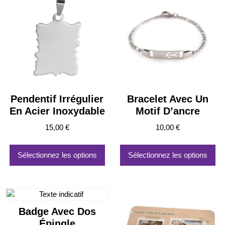
plus
ancien
Pendentif Irrégulier
Bracelet Avec Un
En Acier Inoxydable
Motif D’ancre
15,00
€
10,00
€
Sélectionnez les options
Sélectionnez les options
Badge Avec Dos
Épingle