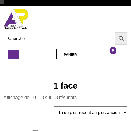
Aller
Ouvrir
au
contenu
le
menu
0
PANIER
PANIER
Pendentif
Irrégulier
en
acier
1 face
inoxydable
Trié
Affichage de 10–18 sur 18 résultats
du
plus
récent
au