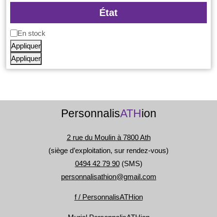
État
Disponibilité
En stock
Appliquer
Appliquer
Personnalis
ATH
ion
2 rue du Moulin à 7800 Ath
(siège d’exploitation, sur rendez-vous)
0494 42 79 90
(SMS)
personnalisathion@gmail.com
f / PersonnalisATHion