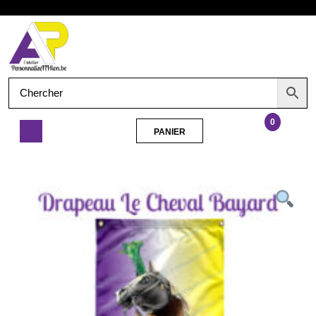
Aller
Ouvrir
au
contenu
le
menu
0
PANIER
PANIER
Drapeau
Le
Cheval
Bayard