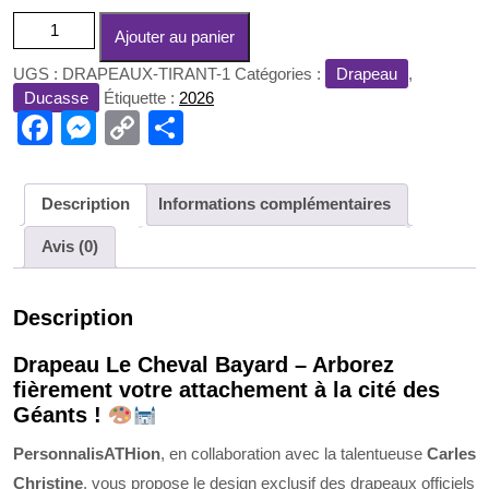
quantité
Ajouter au panier
de
Drapeau
UGS :
DRAPEAUX-TIRANT-1
Catégories :
Drapeau
,
Le
Ducasse
Étiquette :
2026
F
M
C
P
Cheval
Bayard
a
e
o
ar
c
ss
p
ta
Description
Informations complémentaires
e
e
y
g
Avis (0)
b
n
Li
er
o
g
n
Description
o
er
k
k
Drapeau Le Cheval Bayard – Arborez
fièrement votre attachement à la cité des
Géants !
PersonnalisATHion
, en collaboration avec la talentueuse
Carles
Christine
, vous propose le design exclusif des drapeaux officiels