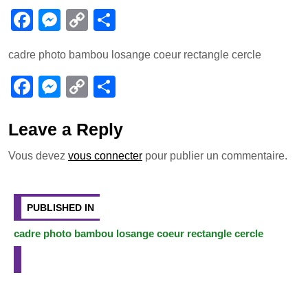
F
M
C
P
a
e
o
ar
cadre photo bambou losange coeur rectangle cercle
c
ss
p
ta
e
e
y
g
F
M
C
P
b
n
Li
er
a
e
o
ar
o
g
n
c
ss
p
ta
Leave a Reply
o
er
k
e
e
y
g
Vous devez
vous connecter
pour publier un commentaire.
k
b
n
Li
er
Navigation
o
g
n
de
PUBLISHED IN
o
er
k
l’article
cadre photo bambou losange coeur rectangle cercle
k