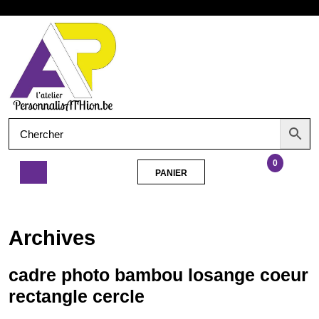
Aller
Ouvrir
au
contenu
le
menu
0
PANIER
PANIER
cadre
photo
bambou
Archives
losange
coeur
rectangle
cadre photo bambou losange coeur
cercle
rectangle cercle