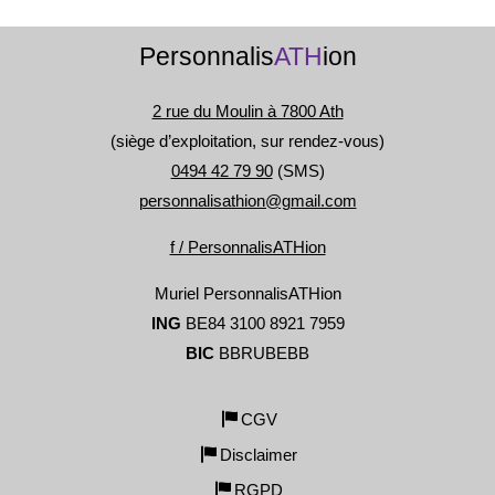
Personnalis
ATH
ion
2 rue du Moulin à 7800 Ath
(siège d’exploitation, sur rendez-vous)
0494 42 79 90
(SMS)
personnalisathion@gmail.com
f / PersonnalisATHion
Muriel PersonnalisATHion
ING
BE84 3100 8921 7959
BIC
BBRUBEBB
CGV
Disclaimer
RGPD