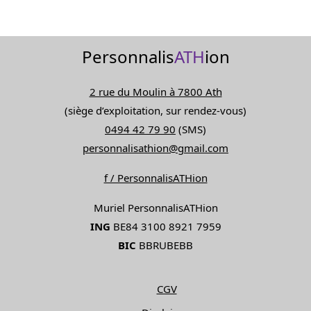
plu
vari
Les
Personnalis
ATH
ion
opt
peu
êtr
2 rue du Moulin à 7800 Ath
choi
(siège d’exploitation, sur rendez-vous)
sur
0494 42 79 90
(SMS)
la
personnalisathion@gmail.com
pag
du
f / PersonnalisATHion
pro
Muriel PersonnalisATHion
ING
BE84 3100 8921 7959
BIC
BBRUBEBB
CGV