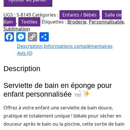
de
bain
UGS :
S-8149
Catégories :
Enfants / Bébés
,
Salle de
en
Bain
,
Textiles
Étiquettes :
Broderie
,
Personnalisable
,
éponge
Sublimation
F
M
C
P
pour
enfant
a
e
o
ar
Description
Informations complémentaires
c
ss
p
ta
Avis (0)
e
e
y
g
Description
b
n
Li
er
o
g
n
Serviette de bain en éponge pour
o
er
k
enfant personnalisée
k
Offrez à votre enfant une serviette de bain douce,
pratique et totalement unique ! Idéale pour sécher en
douceur après le bain ou la piscine, cette sortie de bain