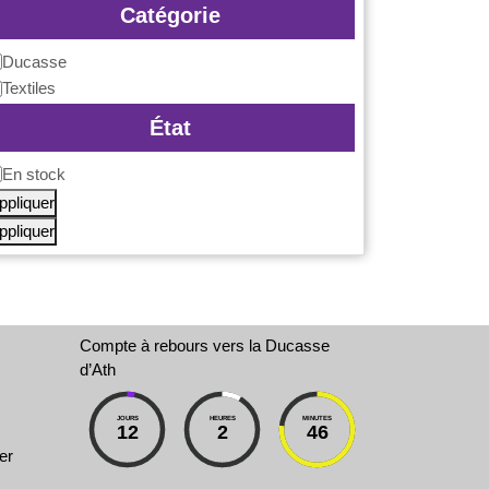
Catégorie
Ducasse
atégorie
Textiles
État
En stock
isponibilité
s.
ppliquer
ppliquer
Compte à rebours vers la Ducasse
d’Ath
JOURS
HEURES
MINUTES
12
2
46
er