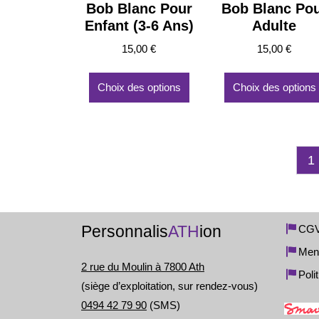
Bob Blanc Pour
Bob Blanc Po
Enfant (3-6 Ans)
Adulte
15,00
€
15,00
€
Ce
produit
Choix des options
Choix des options
a
plusieurs
variations.
Les
1
options
peuvent
être
choisies
sur
Personnalis
ATH
ion
CG
la
Ment
page
2 rue du Moulin à 7800 Ath
du
Poli
(siège d’exploitation, sur rendez-vous)
produit
0494 42 79 90
(SMS)