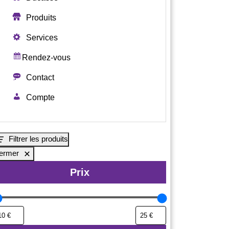
Produits
Services
Rendez-vous
Contact
Compte
rs
ns.
Filtrer les produits
ermer
t
Prix
s