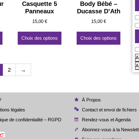
ur
Casquette 5
Body Bébé –
produit
Panneaux
Ducasse D’Ath
C
15,00
€
15,00
€
Ce
Ce
Ce
produit
produit
produit
Choix des options
Choix des options
a
a
a
D
plusieurs
plusieurs
plusieurs
variations.
variations.
variation
A
Les
Les
Les
A
2
→
options
options
options
peuvent
peuvent
peuvent
être
être
être
choisies
choisies
choisies
sur
sur
sur
V
À Propos
la
la
la
ions légales
Contact et envoi de fichiers
page
page
page
du
du
du
tique de confidentialité – RGPD
Rendez-vous et Agenda
produit
produit
produit
Abonnez-vous à la Newslett