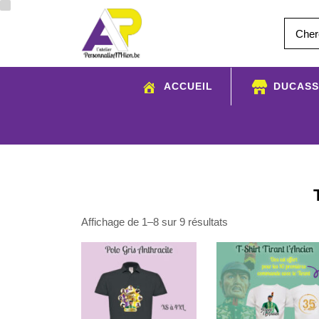
Aller
au
contenu
ACCUEIL
DUCASS
Trié
Affichage de 1–8 sur 9 résultats
du
plus
récent
au
plus