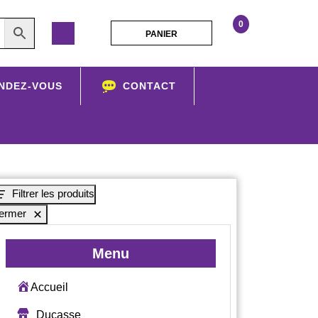
0
PANIER
PANIER
Polo
Adulte
NDEZ-VOUS
CONTACT
Filtrer les produits
ermer
Menu
Accueil
Ducasse