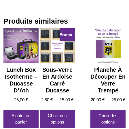
Produits similaires
Promo !
Lunch Box
Sous-Verre
Planche À
Isotherme –
En Ardoise
Découper En
Ducasse
Carré
Verre
D’Ath
Ducasse
Trempé
Plage
P
25,00
€
2,50
€
–
15,00
€
20,00
€
–
25,00
€
de
d
Ce
C
prix :
pr
produit
pr
Ajouter au
Choix des
Choix des
2,50 €
20
a
a
panier
options
options
à
à
plusieurs
p