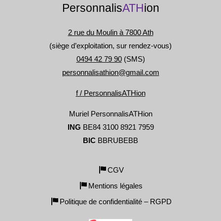
Personnalis
ATH
ion
c
s
la
2 rue du Moulin à 7800 Ath
p
(siège d’exploitation, sur rendez-vous)
d
0494 42 79 90
(SMS)
pr
personnalisathion@gmail.com
f / PersonnalisATHion
Muriel PersonnalisATHion
ING
BE84 3100 8921 7959
BIC
BBRUBEBB
CGV
Mentions légales
Politique de confidentialité – RGPD