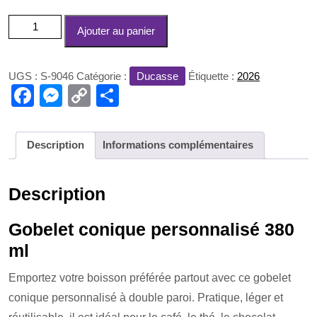
quantité
Ajouter au panier
de
Gobelet
conique
UGS :
S-9046
Catégorie :
Ducasse
Étiquette :
2026
380
F
M
C
P
ml
a
e
o
ar
c
ss
p
ta
Description
Informations complémentaires
e
e
y
g
b
n
Li
er
Description
o
g
n
o
er
k
Gobelet conique personnalisé 380
ml
k
Emportez votre boisson préférée partout avec ce gobelet
conique personnalisé à double paroi. Pratique, léger et