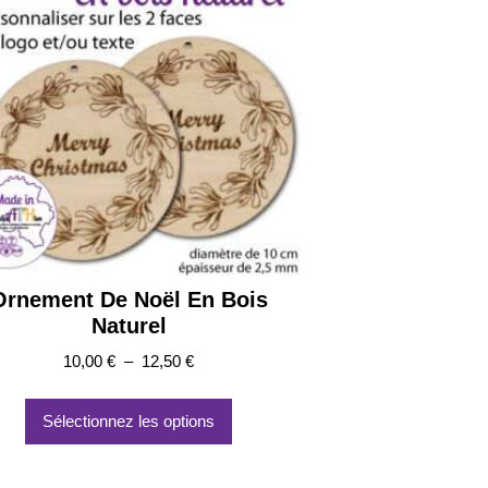
Ornement De Noël En Bois
Naturel
Plage
10,00
€
–
12,50
€
de
Ce
prix :
produit
Sélectionnez les options
10,00 €
a
à
plusieurs
12,50 €