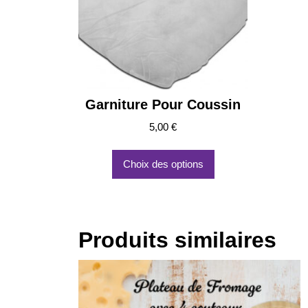
Garniture Pour Coussin
5,00
€
Ce
produit
Choix des options
a
plusieurs
variations.
Les
Produits similaires
options
peuvent
être
choisies
sur