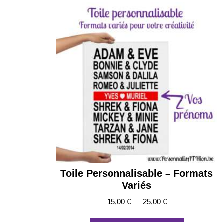
options
peuvent
être
choisies
sur
la
page
du
produit
Toile Personnalisable – Formats
Variés
Plage
15,00
€
–
25,00
€
de
Ce