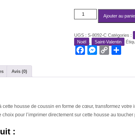
quantité
Ajouter au panie
de
Housse
de
UGS :
S-8092-C
Catégories :
Coussin
Noël
,
Saint-Valentin
Étiq
Coeur
F
M
C
P
a
e
o
ar
c
ss
p
ta
es
Avis (0)
e
e
y
g
b
n
Li
er
o
g
n
o
er
k
 cette housse de coussin en forme de cœur, transformez votre i
re choix pour l’imprimer directement sur cette housse au touche
k
it :