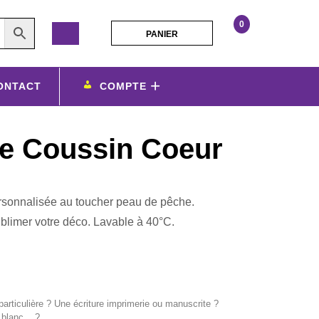
0
PANIER
PANIER
Housse
de
Coussin
ONTACT
COMPTE
Coeur
e Coussin Coeur
sonnalisée au toucher peau de pêche.
blimer votre déco. Lavable à 40°C.
rticulière ? Une écriture imprimerie ou manuscrite ?
 blanc... ?