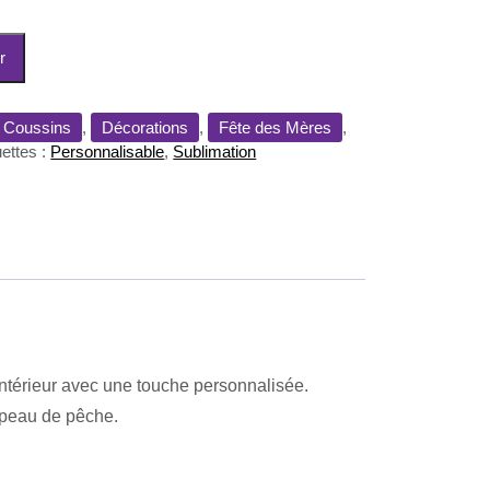
r
Coussins
,
Décorations
,
Fête des Mères
,
uettes :
Personnalisable
,
Sublimation
ntérieur avec une touche personnalisée.
r peau de pêche.