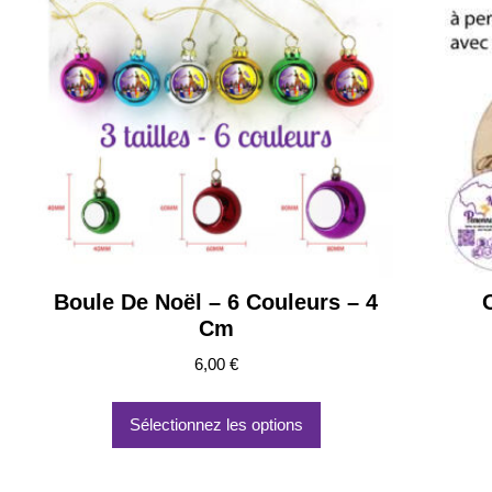
Boule De Noël – 6 Couleurs – 4
Cm
6,00
€
Ce
produit
Sélectionnez les options
a
plusieurs