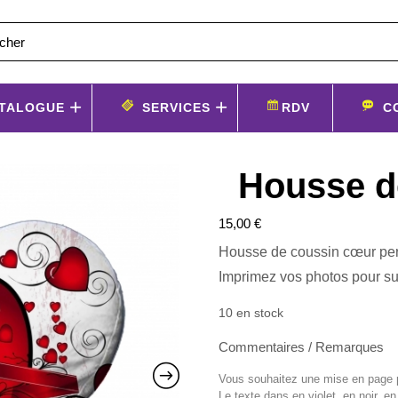
TALOGUE
SERVICES
RDV
C
Housse d
15,00
€
Housse de coussin cœur per
Imprimez vos photos pour su
10 en stock
Commentaires / Remarques
Vous souhaitez une mise en page pa
Le texte dans en violet, en noir, en