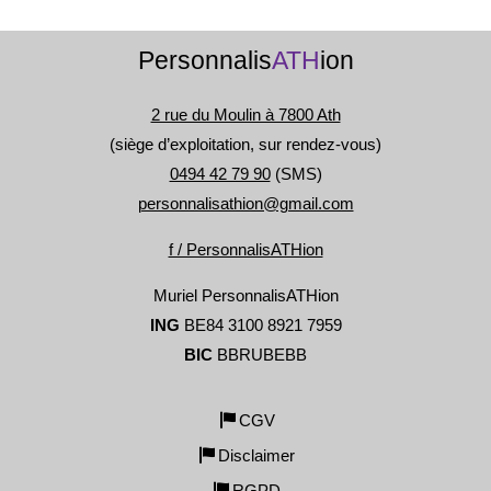
Personnalis
ATH
ion
2 rue du Moulin à 7800 Ath
(siège d’exploitation, sur rendez-vous)
0494 42 79 90
(SMS)
personnalisathion@gmail.com
f / PersonnalisATHion
Muriel PersonnalisATHion
ING
BE84 3100 8921 7959
BIC
BBRUBEBB
CGV
Disclaimer
RGPD