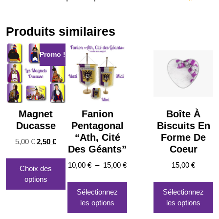
Produits similaires
Promo !
Magnet
Fanion
Boîte À
Ducasse
Pentagonal
Biscuits En
“Ath, Cité
Forme De
Le
Le
5,00
€
2,50
€
Des Géants”
Coeur
prix
prix
Ce
initial
actuel
Plage
10,00
€
–
15,00
€
15,00
€
produit
Choix des
était :
est :
de
a
options
Ce
5,00 €.
2,50 €.
prix :
plusieurs
produit
Sélectionnez
Sélectionnez
10,00 €
variations.
a
les options
les options
à
Les
plusieurs
15,00 €