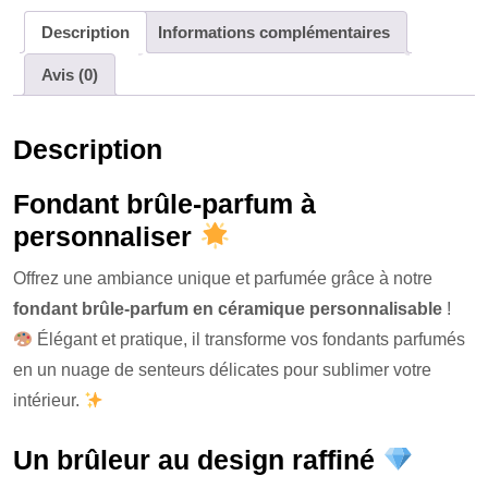
c
ss
p
ta
Description
Informations complémentaires
e
e
y
g
Avis (0)
b
n
Li
er
o
g
n
Description
o
er
k
k
Fondant brûle-parfum à
personnaliser
Offrez une ambiance unique et parfumée grâce à notre
fondant brûle-parfum en céramique personnalisable
!
Élégant et pratique, il transforme vos fondants parfumés
en un nuage de senteurs délicates pour sublimer votre
intérieur.
Un brûleur au design raffiné