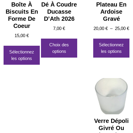
Boîte À
Dé À Coudre
Plateau En
Biscuits En
Ducasse
Ardoise
Forme De
D’Ath 2026
Gravé
Coeur
P
7,00
€
20,00
€
–
25,00
€
d
15,00
€
Ce
C
pr
produit
pr
Choix des
Sélectionnez
20
a
a
options
les options
Sélectionnez
à
plusieurs
p
les options
25
variations.
va
Les
L
options
o
peuvent
p
être
êt
choisies
c
sur
s
la
la
page
p
Verre Dépoli
du
d
Givré Ou
produit
pr