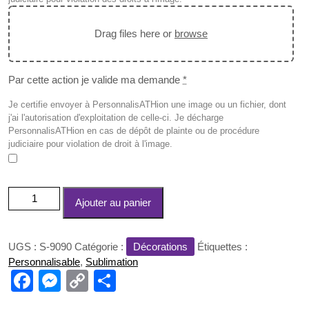
Drag files here or
browse
Par cette action je valide ma demande
*
Je certifie envoyer à PersonnalisATHion une image ou un fichier, dont
j'ai l'autorisation d'exploitation de celle-ci. Je décharge
PersonnalisATHion en cas de dépôt de plainte ou de procédure
judiciaire pour violation de droit à l'image.
quantité
Ajouter au panier
de
Fondant
Brûle-
UGS :
S-9090
Catégorie :
Décorations
Étiquettes :
Parfum
Personnalisable
,
Sublimation
en
F
M
C
P
Céramique
a
e
o
ar