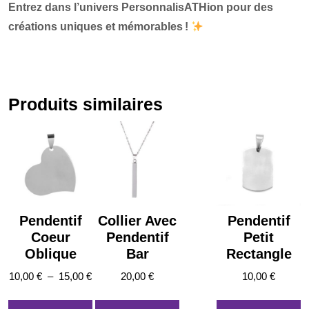
Entrez dans l’univers PersonnalisATHion pour des
créations uniques et mémorables !
Produits similaires
Pendentif
Collier Avec
Pendentif
Coeur
Pendentif
Petit
Oblique
Bar
Rectangle
Plage
10,00
€
–
15,00
€
20,00
€
10,00
€
de
Ce
prix :