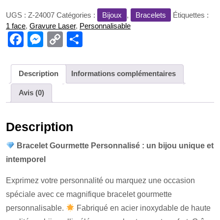
Gourmette
UGS :
Z-24007
Catégories :
Bijoux
,
Bracelets
Étiquettes :
(Plusieurs
1 face
,
Gravure Laser
,
Personnalisable
Couleurs)
F
M
C
P
a
e
o
ar
c
ss
p
ta
Description
Informations complémentaires
e
e
y
g
Avis (0)
b
n
Li
er
o
g
n
Description
o
er
k
k
Bracelet Gourmette Personnalisé : un bijou unique et
intemporel
Exprimez votre personnalité ou marquez une occasion
spéciale avec ce magnifique bracelet gourmette
personnalisable.
Fabriqué en acier inoxydable de haute