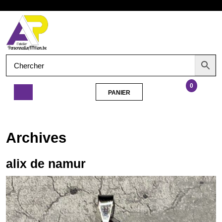
Aller
Ouvrir
au
contenu
le
menu
0
PANIER
PANIER
alix
de
namur
Archives
alix de namur