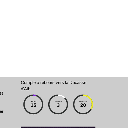
Compte à rebours vers la Ducasse
d’Ath
s)
JOURS
HEURES
MINUTES
15
3
20
er