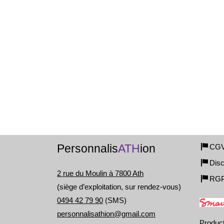
Personnalis
ATH
ion
CG
Disc
2 rue du Moulin à 7800 Ath
RG
(siège d’exploitation, sur rendez-vous)
0494 42 79 90
(SMS)
personnalisathion@gmail.com
Produc