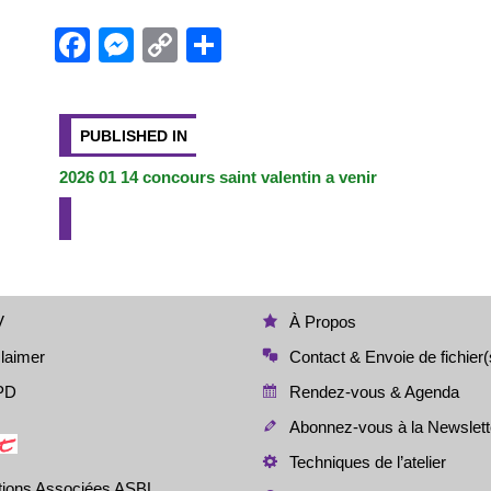
c
ss
p
ta
e
e
y
g
F
M
C
P
b
n
Li
er
a
e
o
ar
Navigation
o
g
n
c
ss
p
ta
de
PUBLISHED IN
o
er
k
e
e
y
g
k
b
n
Li
er
2026 01 14 concours saint valentin a venir
l’article
o
g
n
o
er
k
k
V
À Propos
laimer
Contact & Envoie de fichier(
PD
Rendez-vous & Agenda
Abonnez-vous à la Newslett
Techniques de l’atelier
tions Associées ASBL